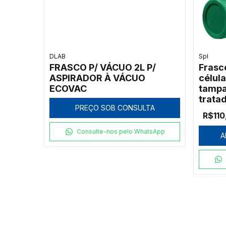
DLAB
Spl
FRASCO P/ VÁCUO 2L P/
Frasc
ASPIRADOR À VÁCUO
célul
ECOVAC
tampa
tratad
PREÇO SOB CONSULTA
R$110
Consulte-nos pelo WhatsApp
A