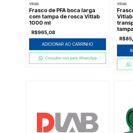
Vitlab
Vitlab
Frasco de PFA boca larga
Frasc
com tampa de rosca Vitlab
Vitla
1000 ml
trans
tampa
R$965,08
autoc
R$85
ADICIONAR AO CARRINHO
A
Consulte-nos pelo WhatsApp