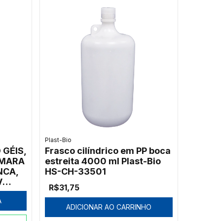
Plast-Bio
GÉIS,
Frasco cilíndrico em PP boca
ÂMARA
estreita 4000 ml Plast-Bio
NCA,
HS-CH-33501
V
R$31,75
N,
A
A
ADICIONAR AO CARRINHO
T