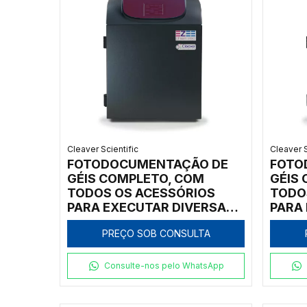
Cleaver Scientific
Cleaver S
FOTODOCUMENTAÇÃO DE
FOTO
GÉIS COMPLETO, COM
GÉIS
TODOS OS ACESSÓRIOS
TODO
PARA EXECUTAR DIVERSAS
PARA
TÉCNICAS - MODELO
TÉCN
PREÇO SOB CONSULTA
CHEMIPROXS-9-E60-IC
CHEM
Consulte-nos pelo WhatsApp