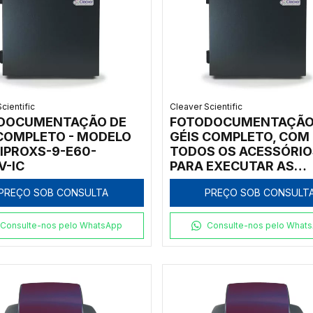
cientific
Cleaver Scientific
DOCUMENTAÇÃO DE
FOTODOCUMENTAÇÃO
 COMPLETO - MODELO
GÉIS COMPLETO, COM
IPROXS-9-E60-
TODOS OS ACESSÓRIO
V-IC
PARA EXECUTAR AS
DIVERSAS TÉCNICAS -
PREÇO SOB CONSULTA
PREÇO SOB CONSULT
MODELO CHEMIPROXS
E60-GBFR-IC
Consulte-nos pelo WhatsApp
Consulte-nos pelo What