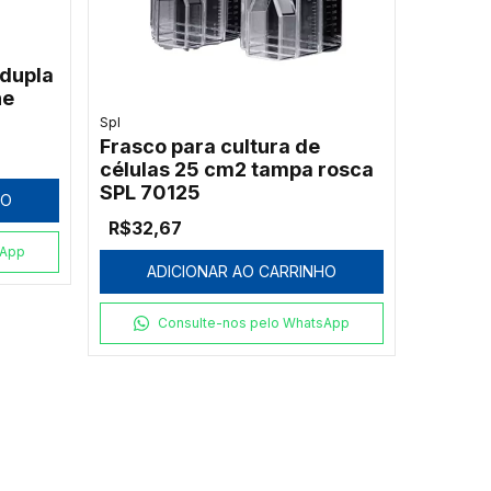
 dupla
ne
Spl
Frasco para cultura de
células 25 cm2 tampa rosca
SPL 70125
HO
R$32,67
sApp
ADICIONAR AO CARRINHO
Consulte-nos pelo WhatsApp