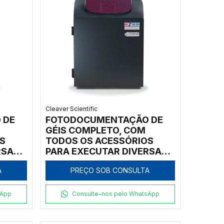
Cleaver Scientific
 DE
FOTODOCUMENTAÇÃO DE
GÉIS COMPLETO, COM
S
TODOS OS ACESSÓRIOS
RSAS
PARA EXECUTAR DIVERSAS
TÉCNICAS - MODELO:
A
PREÇO SOB CONSULTA
BIR-
CHEMIPROXS-9-E60-RGBIR-
IC
sApp
Consulte-nos pelo WhatsApp