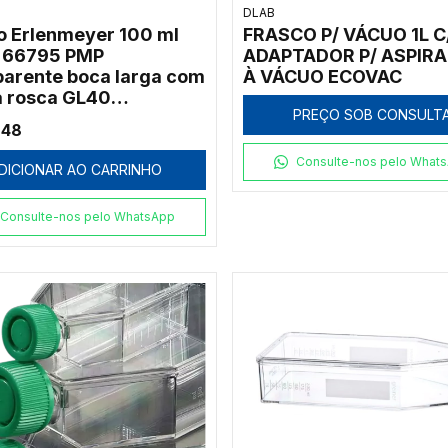
DLAB
o Erlenmeyer 100 ml
FRASCO P/ VÁCUO 1L C
b 66795 PMP
ADAPTADOR P/ ASPIR
parente boca larga com
À VÁCUO ECOVAC
 rosca GL40
PREÇO SOB CONSULT
lavável
,48
Consulte-nos pelo What
DICIONAR AO CARRINHO
Consulte-nos pelo WhatsApp