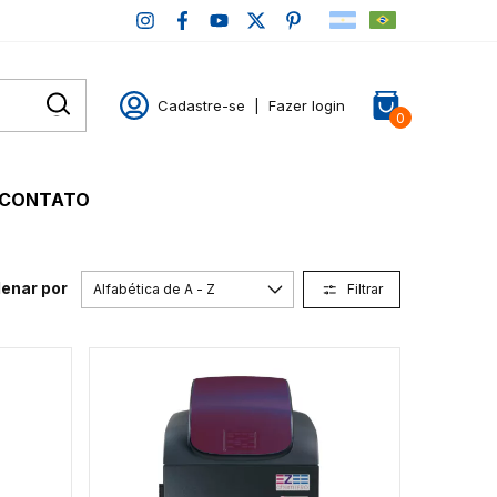
Cadastre-se
|
Fazer login
0
CONTATO
enar por
Filtrar