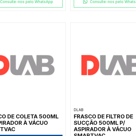
EM E GENEQUANT
Consulte-nos pelo WhatsApp
Consulte-nos pelo What
DLAB
CO DE COLETA 500ML
FRASCO DE FILTRO DE
PIRADOR À VÁCUO
SUCÇÃO 500ML P/
TVAC
ASPIRADOR À VÁCUO
SMARTVAC