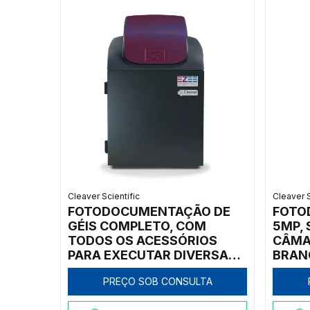
Cleaver Scientific
Cleaver S
FOTODOCUMENTAÇÃO DE
FOTO
GÉIS COMPLETO, COM
5MP, 
TODOS OS ACESSÓRIOS
CÂMA
PARA EXECUTAR DIVERSAS
BRAN
TÉCNICAS - MODELO:
TRAN
PREÇO SOB CONSULTA
CHEMIPROXS-9-E60-RIR-IC
302N
SOFT