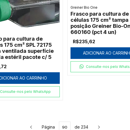
Greiner Bio One
Frasco para cultura de
células 175 cm² tampa
posição Greiner Bio-O
660160 (pct 4 un)
o para cultura de
R$235,62
as 175 cm² SPL 72175
 ventilada superfície
ADICIONAR AO CARRIN
a estéril pacote c/ 5
,72
Consulte-nos pelo What
DICIONAR AO CARRINHO
Consulte-nos pelo WhatsApp
Página
de 234