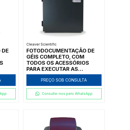
Cleaver Scientific
 DE
FOTODOCUMENTAÇÃO DE
GÉIS COMPLETO, COM
S
TODOS OS ACESSÓRIOS
PARA EXECUTAR AS
DIVERSAS TÉCNICAS -
A
PREÇO SOB CONSULTA
-9-
MODELO CHEMIPROXS-9-
E60-IRFR-IC
sApp
Consulte-nos pelo WhatsApp