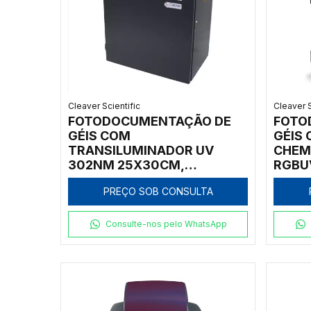
Cleaver Scientific
Cleaver S
FOTODOCUMENTAÇÃO DE
FOTO
GÉIS COM
GÉIS
TRANSILUMINADOR UV
CHEM
302NM 25X30CM,
RGBU
NECESSITA PC/LAPTOP,
PREÇO SOB CONSULTA
COM MÓDULO RGB
Consulte-nos pelo WhatsApp