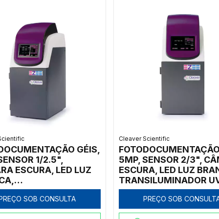
cientific
Cleaver Scientific
DOCUMENTAÇÃO GÉIS,
FOTODOCUMENTAÇÃO 
SENSOR 1/2.5",
5MP, SENSOR 2/3", C
RA ESCURA, LED LUZ
ESCURA, LED LUZ BRA
CA,
TRANSILUMINADOR U
SILUMINADOR UV
302NM, TOUCH SCREE
PREÇO SOB CONSULTA
PREÇO SOB CONSULT
M, TOUCH SCREEN,
SOFTWARES CAPTUR
WARES CAPTURA
IMAGEM E GENEQUAN