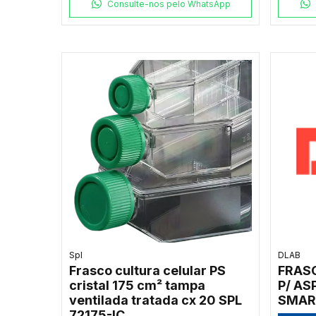
IMAG
Consulte-nos pelo WhatsApp
Spl
DLAB
Frasco cultura celular PS
FRAS
cristal 175 cm² tampa
P/ AS
ventilada tratada cx 20 SPL
SMAR
72175-IC