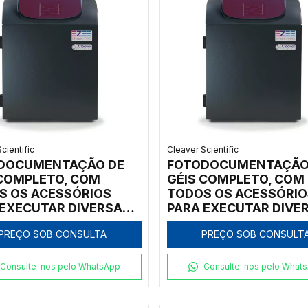
cientific
Cleaver Scientific
DOCUMENTAÇÃO DE
FOTODOCUMENTAÇÃO
 COMPLETO, COM
GÉIS COMPLETO, COM
S OS ACESSÓRIOS
TODOS OS ACESSÓRIO
 EXECUTAR DIVERSAS
PARA EXECUTAR DIVE
ICAS - MODELO
TÉCNICAS - MODELO:
PREÇO SOB CONSULTA
PREÇO SOB CONSULT
IPROXS-9-E60-RGB-IC
CHEMIPROXS-9-E60-G
FR-IC
Consulte-nos pelo WhatsApp
Consulte-nos pelo What