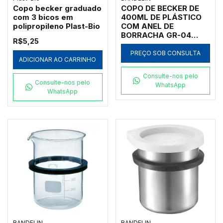
Copo becker graduado
COPO DE BECKER DE
com 3 bicos em
400ML DE PLÁSTICO
polipropileno Plast-Bio
COM ANEL DE
BORRACHA GR-04
R$5,25
76X110MM PARA
TAMPA DE-08 COM OS
PREÇO SOB CONSULTA
ADICIONAR AO CARRINHO
BANHOS
ULTRASSÔNICOS
Consulte-nos pelo
BANDELIN MODELOS
Consulte-nos pelo
WhatsApp
RK 31/H, DT 31/H
WhatsApp
BANDELIN
BANDELIN