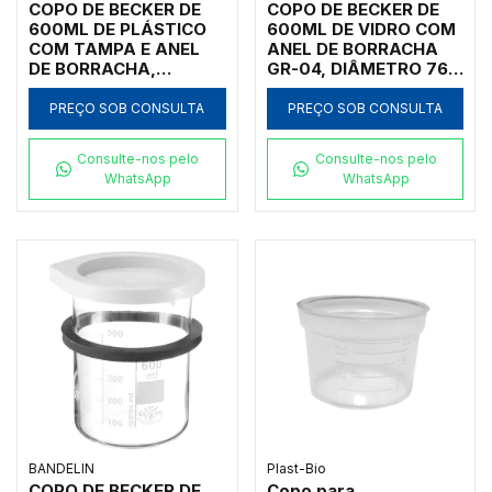
COPO DE BECKER DE
COPO DE BECKER DE
600ML DE PLÁSTICO
600ML DE VIDRO COM
COM TAMPA E ANEL
ANEL DE BORRACHA
DE BORRACHA,
GR-04, DIÂMETRO 76
DIÂMETRO 86 MM,
MM, ALTURA 150 MM,
ALTURA 125 MM, PARA
PARA BANHOS
PREÇO SOB CONSULTA
PREÇO SOB CONSULTA
BANHOS
ULTRASSÔNICOS
ULTRASSÔNICOS,
BANDELIN
Consulte-nos pelo
Consulte-nos pelo
MARCA BANDELIN
WhatsApp
WhatsApp
BANDELIN
Plast-Bio
COPO DE BECKER DE
Copo para