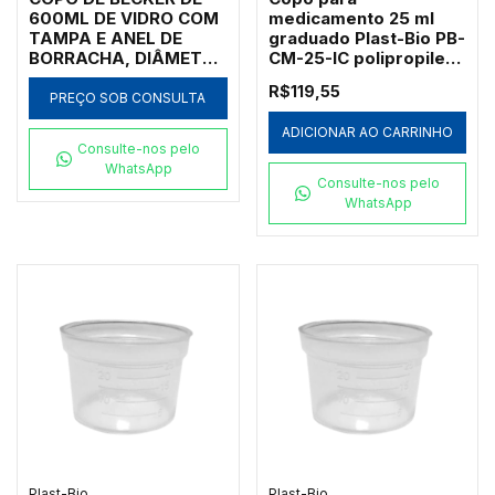
600ML DE VIDRO COM
medicamento 25 ml
TAMPA E ANEL DE
graduado Plast-Bio PB-
BORRACHA, DIÂMETRO
CM-25-IC polipropileno
84 MM, ALTURA 125
translúcido caixa c/ 50
R$119,55
MM, PARA BANHOS
PREÇO SOB CONSULTA
ULTRASSÔNICOS
ADICIONAR AO CARRINHO
BANDELIN
Consulte-nos pelo
WhatsApp
Consulte-nos pelo
WhatsApp
Plast-Bio
Plast-Bio