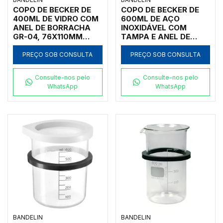
COPO DE BECKER DE
COPO DE BECKER DE
400ML DE VIDRO COM
600ML DE AÇO
ANEL DE BORRACHA
INOXIDÁVEL COM
GR-04, 76X110MM
TAMPA E ANEL DE
PARA TAMPA DE-08
BORRACHA, DIÂMETRO
COM OS BANHOS
88 MM, ALTURA 110
PREÇO SOB CONSULTA
PREÇO SOB CONSULTA
ULTRASSÔNICOS
MM, PARA BANHOS
BANDELIN MODELOS
ULTRASSÔNICOS,
Consulte-nos pelo
Consulte-nos pelo
RK 31/H, DT 31/H
MARCA BANDELIN
WhatsApp
WhatsApp
BANDELIN
BANDELIN