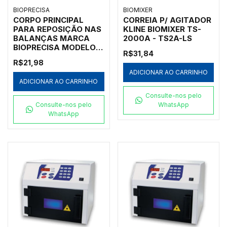
BIOPRECISA
BIOMIXER
CORPO PRINCIPAL
CORREIA P/ AGITADOR
PARA REPOSIÇÃO NAS
KLINE BIOMIXER TS-
BALANÇAS MARCA
2000A - TS2A-LS
BIOPRECISA MODELO
R$31,84
"BS3000A" - CÓDIGO
R$21,98
BS-BODY
ADICIONAR AO CARRINHO
ADICIONAR AO CARRINHO
Consulte-nos pelo
Consulte-nos pelo
WhatsApp
WhatsApp