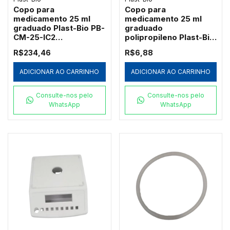
Copo para
Copo para
medicamento 25 ml
medicamento 25 ml
graduado Plast-Bio PB-
graduado
CM-25-IC2
polipropileno Plast-Bio
polipropileno
PB-CM-25
R$234,46
R$6,88
translúcido caixa c/
100
ADICIONAR AO CARRINHO
ADICIONAR AO CARRINHO
Consulte-nos pelo
Consulte-nos pelo
WhatsApp
WhatsApp