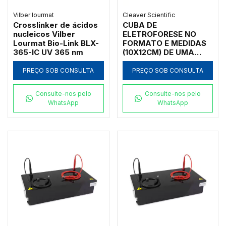
Vilber lourmat
Cleaver Scientific
Crosslinker de ácidos
CUBA DE
nucleicos Vilber
ELETROFORESE NO
Lourmat Bio-Link BLX-
FORMATO E MEDIDAS
365-IC UV 365 nm
(10X12CM) DE UMA
MICROPLACA DE 96
POÇOS, COM PENTES E
PREÇO SOB CONSULTA
PREÇO SOB CONSULTA
ESPAÇAMENTO PARA
PREENCHIMENTO
Consulte-nos pelo
Consulte-nos pelo
DIRETO COM UMA
WhatsApp
WhatsApp
MICROPIPETA 8
CANAIS, UMA FAIXA
DE MARCAÇÃO,
CORRIDA COM
COMPRIMENTO DE
1,8CM - MODELO
MSMIDI96