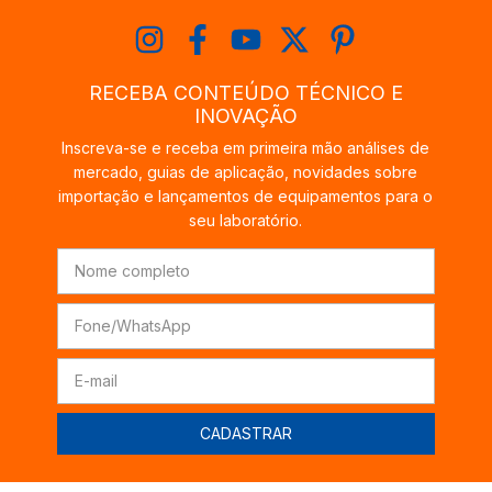
RECEBA CONTEÚDO TÉCNICO E
INOVAÇÃO
Inscreva-se e receba em primeira mão análises de
mercado, guias de aplicação, novidades sobre
importação e lançamentos de equipamentos para o
seu laboratório.