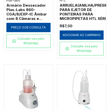
Plas-labs
HTL
Armário Dessecador
ARRUELA(ANILHA/PRESILH
Plas-Labs 860-
PARA EJETOR DE
CGA/8/EXP-IC Âmbar
PONTEIRAS PARA
com 8 Câmaras e
MICROPIPETAS HTL SÉRIES
Carrinho Inox
DISCOVERY, DISCOVERY
R$7,00
COMFORT, LABMATE,
PREÇO SOB CONSULTA
LABMATE SOFT, MULTIMA
ADICIONAR AO CARRINHO
Consulte-nos pelo
WhatsApp
Consulte-nos pelo
WhatsApp