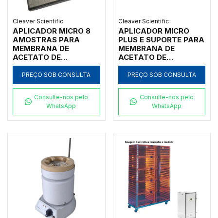
Cleaver Scientific
Cleaver Scientific
APLICADOR MICRO 8
APLICADOR MICRO
AMOSTRAS PARA
PLUS E SUPORTE PARA
MEMBRANA DE
MEMBRANA DE
ACETATO DE
ACETATO DE
CELULOSE NÃO
CELULOSE
SUPORTADA PARA
SUPORTADA PARA
PREÇO SOB CONSULTA
PREÇO SOB CONSULTA
CUBA CLÍNICA CELLAS
CUBA CLÍNICA CELLAS
- CÓDIGO CSL-APPS-
- CÓDIGO CSL-DROPS-
Consulte-nos pelo
Consulte-nos pelo
U8
S1
WhatsApp
WhatsApp