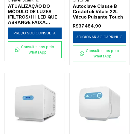
Cleaver Scientific
Cristofoli
ATUALIZAÇÃO DO
Autoclave Classe B
MÓDULO DE LUZES
Cristófoli Vitale 22L
(FILTROS) HI-LED QUE
Vácuo Pulsante Touch
ABRANGE FAIXA
R$37.484,90
VERMELHO, VERDE,
AZUL (RGB) PARA
PREÇO SOB CONSULTA
ADICIONAR AO CARRINHO
(RGBIR) QUE ADICIONA
A FAIXA
Consulte-nos pelo
INFRAVERMELHO PARA
Consulte-nos pelo
WhatsApp
USO COM O SISTEMA
WhatsApp
DE
FOTODOCUMENTAÇÃO
MODELOS CHEMIPRO-
XS6 E CHEMIPRO-XS9
MARCA CLEAVER
SCIENTIFIC - CÓDIGO
CHEMIMOD-XS-UP-IR