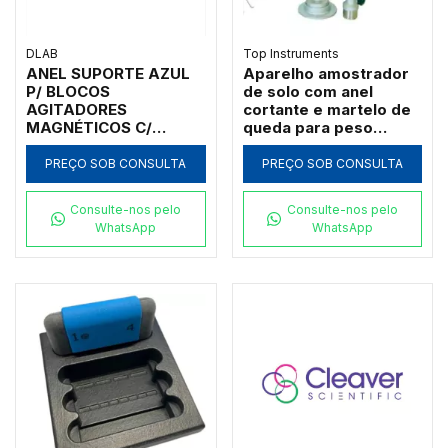
DLAB
Top Instruments
ANEL SUPORTE AZUL
Aparelho amostrador
P/ BLOCOS
de solo com anel
AGITADORES
cortante e martelo de
MAGNÉTICOS C/
queda para peso
AQUECIMENTO MARCA
específico Top
DLAB
Instruments YDRZ-4L
PREÇO SOB CONSULTA
PREÇO SOB CONSULTA
Consulte-nos pelo
Consulte-nos pelo
WhatsApp
WhatsApp