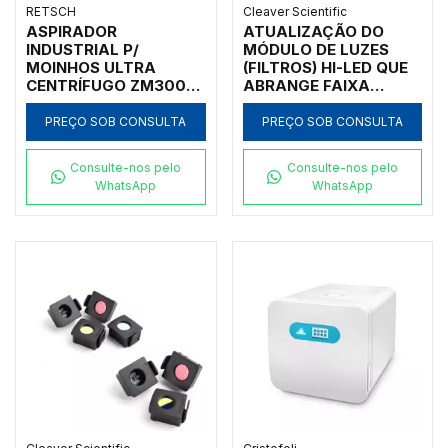
RETSCH
Cleaver Scientific
ASPIRADOR
ATUALIZAÇÃO DO
INDUSTRIAL P/
MÓDULO DE LUZES
MOINHOS ULTRA
(FILTROS) HI-LED QUE
CENTRÍFUGO ZM300
ABRANGE FAIXA
RETSCH
VERMELHO E
INFRAVERMELHO (RIR)
PREÇO SOB CONSULTA
PREÇO SOB CONSULTA
PARA (RGBIR) QUE
ADICIONA AS FAIXAS
Consulte-nos pelo
Consulte-nos pelo
VERDE E AZUL PARA
WhatsApp
WhatsApp
USO COM O SISTEMA
DE
FOTODOCUMENTAÇÃO
MODELOS CHEMIPRO-
XS6 E CHEMIPRO-XS9
MARCA CLEAVER
SCIENTIFIC - CÓDIGO
CHEMIMOD-XS-UP-GB