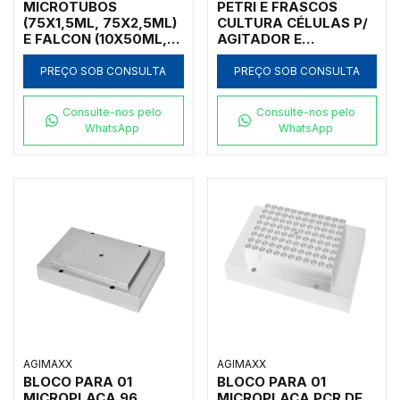
MICROTUBOS
PETRI E FRASCOS
(75X1,5ML, 75X2,5ML)
CULTURA CÉLULAS P/
E FALCON (10X50ML,
AGITADOR E
20X15ML) P/
HOMOGENEIZADOR
AGITADOR TS80D -
TS80D - TS80-E
PREÇO SOB CONSULTA
PREÇO SOB CONSULTA
TS80-F
Consulte-nos pelo
Consulte-nos pelo
WhatsApp
WhatsApp
AGIMAXX
AGIMAXX
BLOCO PARA 01
BLOCO PARA 01
MICROPLACA 96
MICROPLACA PCR DE