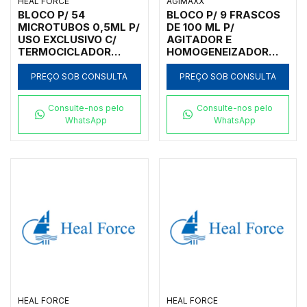
HEAL FORCE
AGIMAXX
BLOCO P/ 54
BLOCO P/ 9 FRASCOS
MICROTUBOS 0,5ML P/
DE 100 ML P/
USO EXCLUSIVO C/
AGITADOR E
TERMOCICLADOR
HOMOGENEIZADOR
T960 HEAL FORCE
TS80D - TS80-C
PREÇO SOB CONSULTA
PREÇO SOB CONSULTA
Consulte-nos pelo
Consulte-nos pelo
WhatsApp
WhatsApp
HEAL FORCE
HEAL FORCE