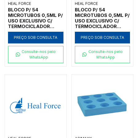
HEAL FORCE
HEAL FORCE
BLOCO P/ 54
BLOCO P/ 54
MICROTUBOS 0,5ML P/
MICROTUBOS 0,5ML P/
USO EXCLUSIVO C/
USO EXCLUSIVO C/
TERMOCICLADOR
TERMOCICLADOR
K960 HEAL FORCE
KF960 HEAL FORCE
PREÇO SOB CONSULTA
PREÇO SOB CONSULTA
Consulte-nos pelo
Consulte-nos pelo
WhatsApp
WhatsApp