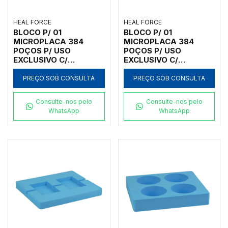
HEAL FORCE
HEAL FORCE
BLOCO P/ 01
BLOCO P/ 01
MICROPLACA 384
MICROPLACA 384
POÇOS P/ USO
POÇOS P/ USO
EXCLUSIVO C/
EXCLUSIVO C/
TERMOCICLADOR
TERMOCICLADOR
KF960 HEAL FORCE
T960 HEAL FORCE
PREÇO SOB CONSULTA
PREÇO SOB CONSULTA
Consulte-nos pelo
Consulte-nos pelo
WhatsApp
WhatsApp