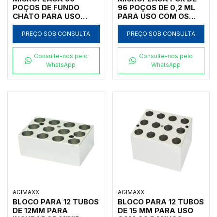
POÇOS DE FUNDO
96 POÇOS DE 0,2 ML
CHATO PARA USO
PARA USO COM OS
COM OS BANHOS
BANHOS SECOS
SECOS BIODKT200-2-
BIODKT200-2-IC,
PREÇO SOB CONSULTA
PREÇO SOB CONSULTA
IC, BIODKT200-4-IC E
BIODKT200-4-IC E
DKT-200-4-PCR-IC -
DKT-200-4-PCR-IC -
Consulte-nos pelo
Consulte-nos pelo
CÓDIGO DT-18
CÓDIGO DT-17
WhatsApp
WhatsApp
AGIMAXX
AGIMAXX
BLOCO PARA 12 TUBOS
BLOCO PARA 12 TUBOS
DE 12MM PARA
DE 15 MM PARA USO