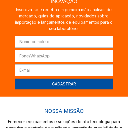
INOVAÇÃO
Inscreva-se e receba em primeira mão análises de
mercado, guias de aplicação, novidades sobre
importação e lançamentos de equipamentos para o
seu laboratório.
NOSSA MISSÃO
Fornecer equipamentos e soluções de alta tecnologia para
pesquisa e controle de qualidade, garantindo credibilidade e