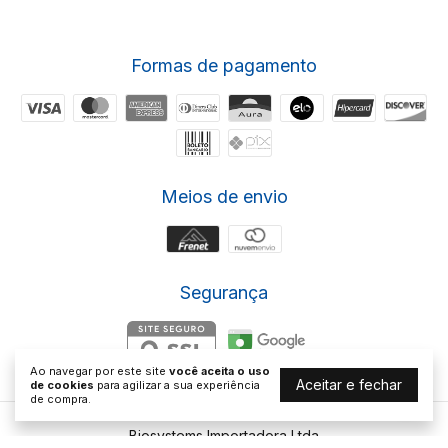
Formas de pagamento
Meios de envio
Segurança
Ao navegar por este site
você aceita o uso
Aceitar e fechar
de cookies
para agilizar a sua experiência
de compra.
Biosystems Importadora Ltda