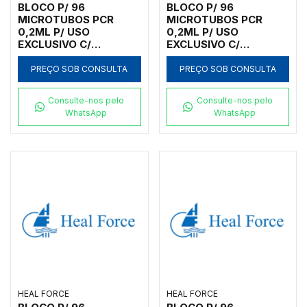
BLOCO P/ 96
BLOCO P/ 96
MICROTUBOS PCR
MICROTUBOS PCR
0,2ML P/ USO
0,2ML P/ USO
EXCLUSIVO C/
EXCLUSIVO C/
TERMOCICLADOR
TERMOCICLADOR
B960 HEAL FORCE
K960 HEAL FORCE
PREÇO SOB CONSULTA
PREÇO SOB CONSULTA
Consulte-nos pelo
Consulte-nos pelo
WhatsApp
WhatsApp
HEAL FORCE
HEAL FORCE