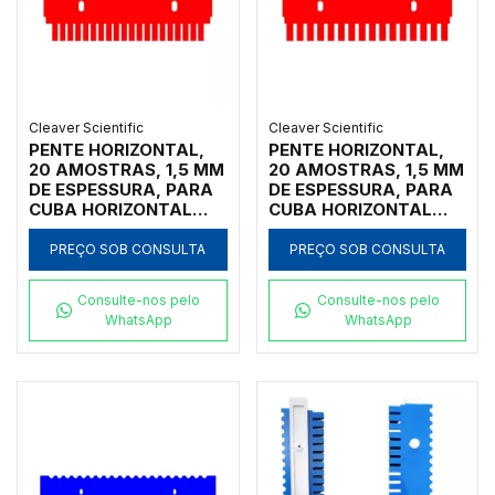
Cleaver Scientific
Cleaver Scientific
PENTE HORIZONTAL,
PENTE HORIZONTAL,
20 AMOSTRAS, 1,5 MM
20 AMOSTRAS, 1,5 MM
DE ESPESSURA, PARA
DE ESPESSURA, PARA
CUBA HORIZONTAL
CUBA HORIZONTAL
MARCA CLEAVER
MARCA CLEAVER
SCIENTIFIC MODELOS
SCIENTIFIC MODELOS
PREÇO SOB CONSULTA
PREÇO SOB CONSULTA
MSMIDI7, MSMIDI10 E
MSMIDI7, MSMIDI10 E
MSMIDIDUO - CÓDIGO
MSMIDIDUO - CÓDIGO
Consulte-nos pelo
Consulte-nos pelo
MS10-20-1.5
MS10-20-1.5
WhatsApp
WhatsApp