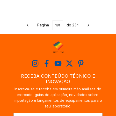
MSSCREEN24-NC,
MSCHOICEST25 -
MSSCREEN32-NC E
CÓDIGO MS15-
MSSCREENTRIO-NC -
28MCSS-1.5
CÓDIGO MS26-28MC-1
Página
de 234
RECEBA CONTEÚDO TÉCNICO E
INOVAÇÃO
Inscreva-se e receba em primeira mão análises de
mercado, guias de aplicação, novidades sobre
importação e lançamentos de equipamentos para o
seu laboratório.