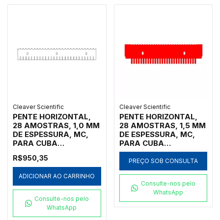
MSSCREEN24-NC,
MSCHOICEST25 -
MSSCREEN32-NC E
CÓDIGO MS15-
MSSCREENTRIO-NC -
28MCSS-1
CÓDIGO MS26-28MC-
0.75
Cleaver Scientific
Cleaver Scientific
PENTE HORIZONTAL,
PENTE HORIZONTAL,
28 AMOSTRAS, 1,0 MM
28 AMOSTRAS, 1,5 MM
DE ESPESSURA, MC,
DE ESPESSURA, MC,
PARA CUBA
PARA CUBA
HORIZONTAL MARCA
HORIZONTAL MARCA
R$950,35
CLEAVER SCIENTIFIC
CLEAVER SCIENTIFIC
PREÇO SOB CONSULTA
MODELOS
MODELOS MSCHOICE7,
ADICIONAR AO CARRINHO
MSSCREEN16,
MSCHOICE10,
Consulte-nos pelo
MSSCREEN24,
MSCHOICE15,
WhatsApp
MSSCREEN32,
MSCHOICETRIO,
Consulte-nos pelo
MSSCREENTRIO,
MSCHOICETRIO15,
WhatsApp
MSSCREEN16-NC,
MSCHOICEST20 E