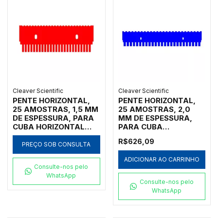
Cleaver Scientific
Cleaver Scientific
PENTE HORIZONTAL,
PENTE HORIZONTAL,
25 AMOSTRAS, 1,5 MM
25 AMOSTRAS, 2,0
DE ESPESSURA, PARA
MM DE ESPESSURA,
CUBA HORIZONTAL
PARA CUBA
MARCA CLEAVER
HORIZONTAL MARCA
R$626,09
SCIENTIFIC MODELOS
CLEAVER SCIENTIFIC
PREÇO SOB CONSULTA
MSMIDI7, MSMIDI10 E
MODELOS MSMAXI10,
ADICIONAR AO CARRINHO
MSMIDIDUO - CÓDIGO
MSMAXI15,
Consulte-nos pelo
MS10-25-1.5
MSMAXI20, MSMAXI25
WhatsApp
E MSMAXIDUO -
Consulte-nos pelo
CÓDIGO MS20-25-2
WhatsApp