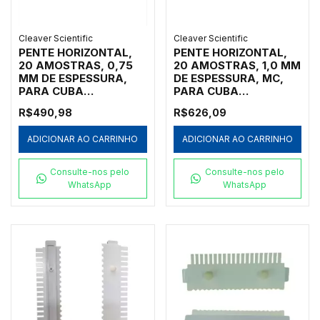
Cleaver Scientific
Cleaver Scientific
PENTE HORIZONTAL,
PENTE HORIZONTAL,
20 AMOSTRAS, 0,75
20 AMOSTRAS, 1,0 MM
MM DE ESPESSURA,
DE ESPESSURA, MC,
PARA CUBA
PARA CUBA
HORIZONTAL MARCA
HORIZONTAL MARCA
R$490,98
R$626,09
CLEAVER SCIENTIFIC
CLEAVER SCIENTIFIC
MODELOS MSMIDI7,
MODELOS MSMAXI10,
ADICIONAR AO CARRINHO
ADICIONAR AO CARRINHO
MSMIDI10 E
MSMAXI15,
MSMIDIDUO - CÓDIGO
MSMAXI20, MSMAXI25
MS10-20-0.75
E MSMAXIDUO -
Consulte-nos pelo
Consulte-nos pelo
CÓDIGO MS20-20MC-1
WhatsApp
WhatsApp