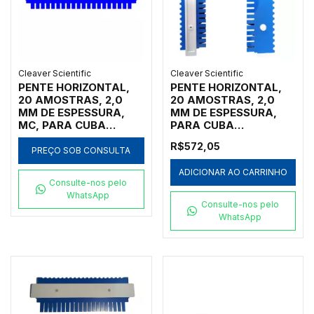
Cleaver Scientific
Cleaver Scientific
PENTE HORIZONTAL,
PENTE HORIZONTAL,
20 AMOSTRAS, 2,0
20 AMOSTRAS, 2,0
MM DE ESPESSURA,
MM DE ESPESSURA,
MC, PARA CUBA
PARA CUBA
HORIZONTAL MARCA
HORIZONTAL MARCA
R$572,05
CLEAVER SCIENTIFIC
CLEAVER SCIENTIFIC
PREÇO SOB CONSULTA
MODELOS MSMAXI10,
MODELOS MSCHOICE7,
ADICIONAR AO CARRINHO
MSMAXI15,
MSCHOICE10,
Consulte-nos pelo
MSMAXI20, MSMAXI25
MSCHOICE15,
WhatsApp
E MSMAXIDUO -
MSCHOICETRIO,
Consulte-nos pelo
CÓDIGO MS20-20MC-2
MSCHOICETRIO15,
WhatsApp
MSCHOICEST20 E
MSCHOICEST25 -
CÓDIGO MS15-20-2