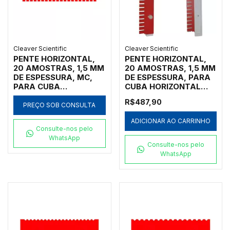
Cleaver Scientific
Cleaver Scientific
PENTE HORIZONTAL,
PENTE HORIZONTAL,
20 AMOSTRAS, 1,5 MM
20 AMOSTRAS, 1,5 MM
DE ESPESSURA, MC,
DE ESPESSURA, PARA
PARA CUBA
CUBA HORIZONTAL
HORIZONTAL MARCA
MARCA CLEAVER
R$487,90
CLEAVER SCIENTIFIC
SCIENTIFIC MODELOS
PREÇO SOB CONSULTA
MODELOS MSMAXI10,
MSCHOICE7,
ADICIONAR AO CARRINHO
MSMAXI15,
MSCHOICE10,
Consulte-nos pelo
MSMAXI20, MSMAXI25
MSCHOICE15,
WhatsApp
E MSMAXIDUO -
MSCHOICETRIO,
Consulte-nos pelo
CÓDIGO MS20-20MC-
MSCHOICETRIO15,
WhatsApp
1.5
MSCHOICEST20 E
MSCHOICEST25 -
CÓDIGO MS15-20-1.5