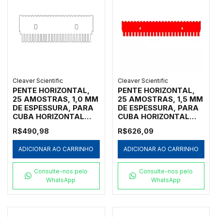
Cleaver Scientific
Cleaver Scientific
PENTE HORIZONTAL,
PENTE HORIZONTAL,
25 AMOSTRAS, 1,0 MM
25 AMOSTRAS, 1,5 MM
DE ESPESSURA, PARA
DE ESPESSURA, PARA
CUBA HORIZONTAL
CUBA HORIZONTAL
MARCA CLEAVER
MARCA CLEAVER
R$490,98
R$626,09
SCIENTIFIC MODELOS
SCIENTIFIC MODELOS
MSMIDI7, MSMIDI10 E
MSMAXI10, MSMAXI15,
ADICIONAR AO CARRINHO
ADICIONAR AO CARRINHO
MSMIDIDUO - CÓDIGO
MSMAXI20, MSMAXI25
MS10-25-1
E MSMAXIDUO -
CÓDIGO MS20-25-1.5
Consulte-nos pelo
Consulte-nos pelo
WhatsApp
WhatsApp