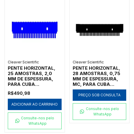
Cleaver Scientific
Cleaver Scientific
PENTE HORIZONTAL,
PENTE HORIZONTAL,
25 AMOSTRAS, 2,0
28 AMOSTRAS, 0,75
MM DE ESPESSURA,
MM DE ESPESSURA,
PARA CUBA
MC, PARA CUBA
HORIZONTAL MARCA
HORIZONTAL MARCA
R$490,98
CLEAVER SCIENTIFIC
CLEAVER SCIENTIFIC
PREÇO SOB CONSULTA
MODELOS MSMIDI7,
MODELOS MSCHOICE7,
ADICIONAR AO CARRINHO
MSMIDI10 E
MSCHOICE10,
Consulte-nos pelo
MSMIDIDUO - CÓDIGO
MSCHOICE15,
WhatsApp
MS10-25-2
MSCHOICETRIO,
Consulte-nos pelo
MSCHOICETRIO15,
WhatsApp
MSCHOICEST20 E
MSCHOICEST25 -