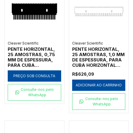
Cleaver Scientific
Cleaver Scientific
PENTE HORIZONTAL,
PENTE HORIZONTAL,
25 AMOSTRAS, 0,75
25 AMOSTRAS, 1,0 MM
MM DE ESPESSURA,
DE ESPESSURA, PARA
PARA CUBA
CUBA HORIZONTAL
HORIZONTAL MARCA
MARCA CLEAVER
R$626,09
CLEAVER SCIENTIFIC
SCIENTIFIC MODELOS
PREÇO SOB CONSULTA
MODELOS MSMIDI7,
MSMAXI10, MSMAXI15,
ADICIONAR AO CARRINHO
MSMIDI10 E
MSMAXI20, MSMAXI25
Consulte-nos pelo
MSMIDIDUO - CÓDIGO
E MSMAXIDUO -
WhatsApp
MS10-25-0.75
CÓDIGO MS20-25-1
Consulte-nos pelo
WhatsApp