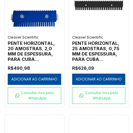
Cleaver Scientific
Cleaver Scientific
PENTE HORIZONTAL,
PENTE HORIZONTAL,
20 AMOSTRAS, 2,0
25 AMOSTRAS, 0,75
MM DE ESPESSURA,
MM DE ESPESSURA,
PARA CUBA
PARA CUBA
HORIZONTAL MARCA
HORIZONTAL MARCA
R$490,98
R$626,09
CLEAVER SCIENTIFIC
CLEAVER SCIENTIFIC
MODELOS MSMIDI7,
MODELOS MSMAXI10,
ADICIONAR AO CARRINHO
ADICIONAR AO CARRINHO
MSMIDI10 E
MSMAXI15,
MSMIDIDUO - CÓDIGO
MSMAXI20, MSMAXI25
MS10-20-2
E MSMAXIDUO -
Consulte-nos pelo
Consulte-nos pelo
CÓDIGO MS20-25-0.75
WhatsApp
WhatsApp