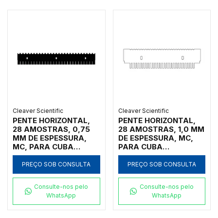
CÓDIGO MS15-
28MCSS-0.75
Cleaver Scientific
Cleaver Scientific
PENTE HORIZONTAL,
PENTE HORIZONTAL,
28 AMOSTRAS, 0,75
28 AMOSTRAS, 1,0 MM
MM DE ESPESSURA,
DE ESPESSURA, MC,
MC, PARA CUBA
PARA CUBA
HORIZONTAL MARCA
HORIZONTAL MARCA
CLEAVER SCIENTIFIC
CLEAVER SCIENTIFIC
PREÇO SOB CONSULTA
PREÇO SOB CONSULTA
MODELOS
MODELOS MSCHOICE7,
MSSCREEN16,
MSCHOICE10,
Consulte-nos pelo
Consulte-nos pelo
MSSCREEN24,
MSCHOICE15,
WhatsApp
WhatsApp
MSSCREEN32,
MSCHOICETRIO,
MSSCREENTRIO,
MSCHOICETRIO15,
MSSCREEN16-NC,
MSCHOICEST20 E