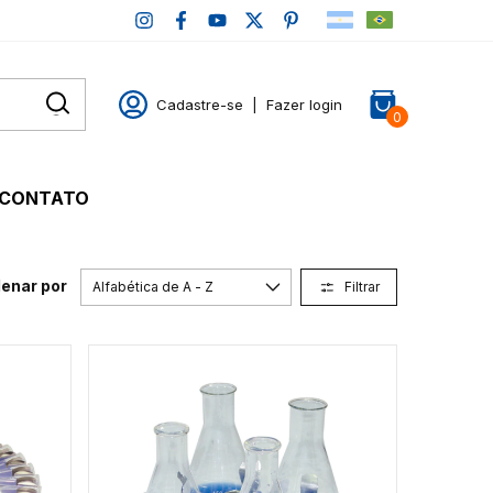
Cadastre-se
|
Fazer login
0
CONTATO
enar por
Filtrar