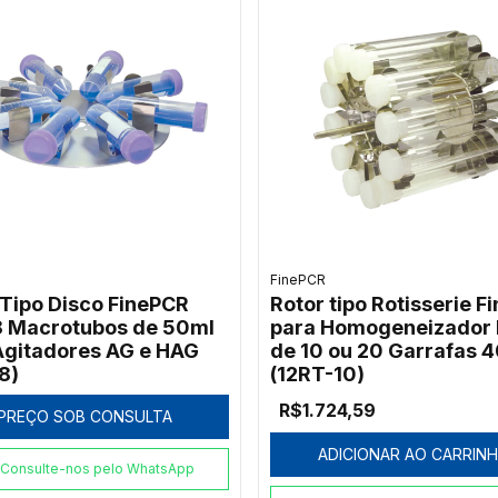
FinePCR
 Tipo Disco FinePCR
Rotor tipo Rotisserie F
8 Macrotubos de 50ml
para Homogeneizador
Agitadores AG e HAG
de 10 ou 20 Garrafas
8)
(12RT-10)
R$1.724,59
PREÇO SOB CONSULTA
ADICIONAR AO CARRIN
Consulte-nos pelo WhatsApp