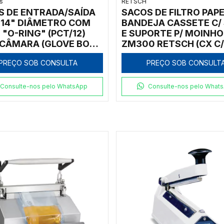
s
RETSCH
S DE ENTRADA/SAÍDA
SACOS DE FILTRO PAPE
 14" DIÂMETRO COM
BANDEJA CASSETE C/ 
 "O-RING" (PCT/12)
E SUPORTE P/ MOINHO
 CÂMARA (GLOVE BOX)
ZM300 RETSCH (CX C/ 
 840-PH PLAS-LABS
PREÇO SOB CONSULTA
PREÇO SOB CONSULT
Consulte-nos pelo WhatsApp
Consulte-nos pelo What