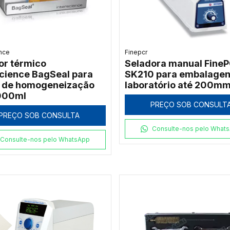
ence
Finepcr
or térmico
Seladora manual Fine
science BagSeal para
SK210 para embalagen
 de homogeneização
laboratório até 200m
000ml
PREÇO SOB CONSULT
PREÇO SOB CONSULTA
Consulte-nos pelo What
Consulte-nos pelo WhatsApp