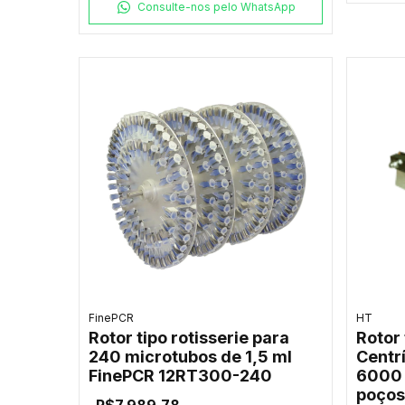
Consulte-nos pelo WhatsApp
FinePCR
HT
Rotor tipo rotisserie para
Rotor
240 microtubos de 1,5 ml
Centr
FinePCR 12RT300-240
6000 
poços
R$7.989,78