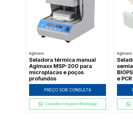
Agimaxx
Agimaxx
Seladora térmica manual
Selad
Agimaxx MSP-200 para
semia
microplacas e poços
BIOPS
profundos
e PCR
PREÇO SOB CONSULTA
Consulte-nos pelo WhatsApp