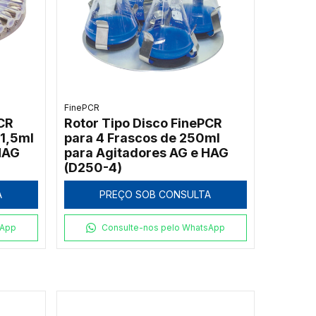
FinePCR
CR
Rotor Tipo Disco FinePCR
 1,5ml
para 4 Frascos de 250ml
HAG
para Agitadores AG e HAG
(D250-4)
A
PREÇO SOB CONSULTA
sApp
Consulte-nos pelo WhatsApp