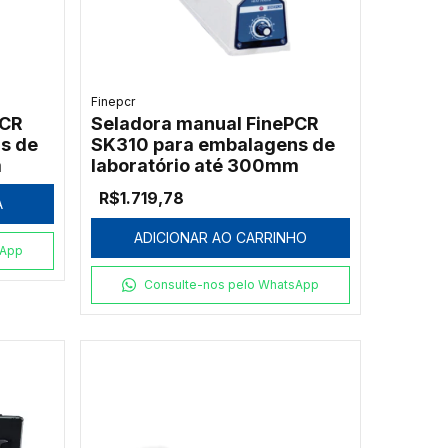
Finepcr
PCR
Seladora manual FinePCR
s de
SK310 para embalagens de
m
laboratório até 300mm
R$1.719,78
A
ADICIONAR AO CARRINHO
sApp
Consulte-nos pelo WhatsApp