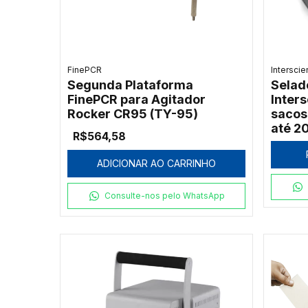
FinePCR
Intersci
Segunda Plataforma
Selad
FinePCR para Agitador
Inter
Rocker CR95 (TY-95)
sacos
até 2
R$564,58
ADICIONAR AO CARRINHO
Consulte-nos pelo WhatsApp