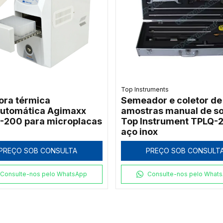
Top Instruments
ora térmica
Semeador e coletor de
utomática Agimaxx
amostras manual de so
-200 para microplacas
Top Instrument TPLQ-
aço inox
PREÇO SOB CONSULTA
PREÇO SOB CONSULT
Consulte-nos pelo WhatsApp
Consulte-nos pelo What