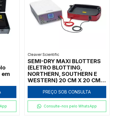
Cleaver Scientific
SEMI-DRY MAXI BLOTTERS
lo
(ELETRO BLOTTING,
2 em
NORTHERN, SOUTHERN E
WESTERN) 20 CM X 20 CM
COM FONTE DE
A
PREÇO SOB CONSULTA
ELETROFORESE
CONJUGADA, PARA UMA
RÁPIDA TRANSFERÊNCIA DE
sApp
Consulte-nos pelo WhatsApp
ÁCIDOS NUCLEICOS E
PROTEÍNAS DE MATRIZES
GÉIS, TÉCNICA A SECO -
MODELO: SD20-PP3AMP