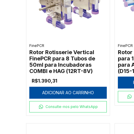
FinePCR
FinePCR
Rotor Rotisserie Vertical
Rotor
FinePCR para 8 Tubos de
para 
50ml para Incubadoras
para 
COMBI e HAG (12RT-8V)
(D15-
R$1.390,31
ADICIONAR AO CARRINHO
Consulte-nos pelo WhatsApp