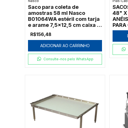
Nasco
Plas-Lab
Saco para coleta de
SACO
amostras 58 ml Nasco
48" X
B01064WA estéril com tarja
ANÉIS
e arame 7,5x12,5 cm caixa c/
PARA
500
SÉRIE
R$156,48
ADICIONAR AO CARRINHO
Consulte-nos pelo WhatsApp