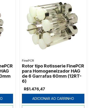
FinePCR
inePCR
Rotor tipo Rotisserie FinePCR
 HAG
para Homogeneizador HAG
 40mm
de 6 Garrafas 60mm (12RT-
6)
R$1.476,47
HO
ADICIONAR AO CARRINHO