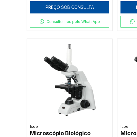
Paralela e Ponteiro LED
Multi
PREÇO SOB CONSULTA
Verde
Verd
Consulte-nos pelo WhatsApp
Icoe
Icoe
Microscópio Biológico
Micro