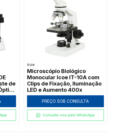
Icoe
Microscópio Biológico
COE
Monocular Icoe IT-10A com
ste de
Clips de Fixação, Iluminação
Óptica
LED e Aumento 400x
A
PREÇO SOB CONSULTA
sApp
Consulte-nos pelo WhatsApp