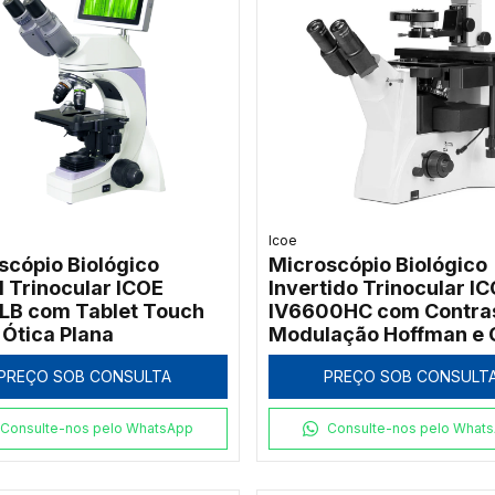
Icoe
scópio Biológico
Microscópio Biológico
l Trinocular ICOE
Invertido Trinocular I
B com Tablet Touch
IV6600HC com Contra
 Ótica Plana
Modulação Hoffman e 
Infinita
PREÇO SOB CONSULTA
PREÇO SOB CONSULT
Consulte-nos pelo WhatsApp
Consulte-nos pelo What