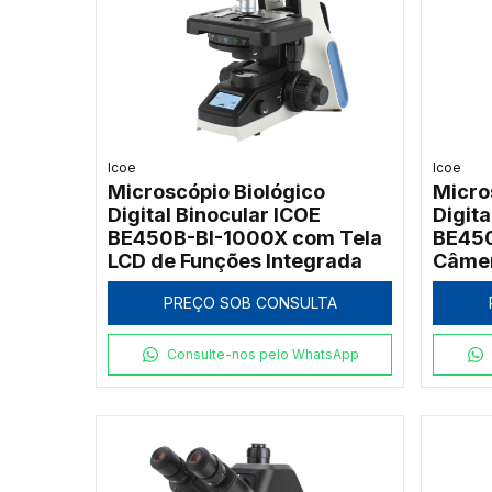
Icoe
Icoe
Microscópio Biológico
Micro
Digital Binocular ICOE
Digita
BE450B-BI-1000X com Tela
BE45
LCD de Funções Integrada
Câmer
Tela 
PREÇO SOB CONSULTA
Consulte-nos pelo WhatsApp