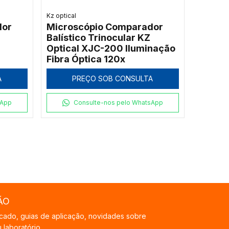
Kz optical
dor
Microscópio Comparador
Balístico Trinocular KZ
Optical XJC-200 Iluminação
Fibra Óptica 120x
A
PREÇO SOB CONSULTA
sApp
Consulte-nos pelo WhatsApp
ÃO
cado, guias de aplicação, novidades sobre
laboratório.