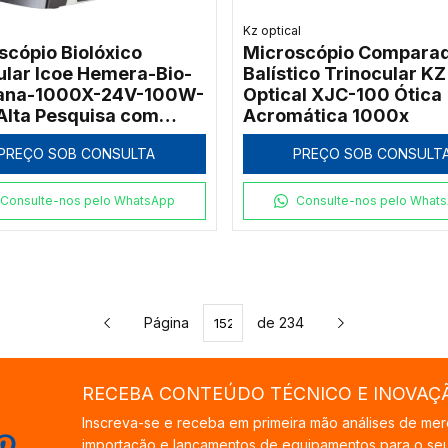
Kz optical
scópio Biolóxico
Microscópio Compara
ular Icoe Hemera-Bio-
Balístico Trinocular KZ
ana-1000X-24V-100W-
Optical XJC-100 Ótica
 Alta Pesquisa com
Acromática 1000x
o ECO e Objetivas
PREÇO SOB CONSULTA
PREÇO SOB CONSULT
tas
Consulte-nos pelo WhatsApp
Consulte-nos pelo What
Página
de 234
RECEBA CONTEÚDO TÉCNICO E INOVAÇ
Inscreva-se e receba em primeira mão análises de mer
importação e lançamentos de equipamentos para o seu 