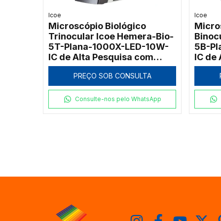
Icoe
Icoe
Microscópio Biológico
Micro
Trinocular Icoe Hemera-Bio-
Binoc
5T-Plana-1000X-LED-10W-
5B-Pl
IC de Alta Pesquisa com
IC de
Função ECO e Objetivas
Funçã
PREÇO SOB CONSULTA
Infinitas
Infini
Consulte-nos pelo WhatsApp