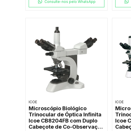
Consulte-nos pelo WhatsApp
ICOE
ICOE
Microscópio Biológico
Micro
Trinocular de Óptica Infinita
Trinoc
Icoe CB8204FB com Duplo
Icoe 
Cabeçote de Co-Observação
Cabeç