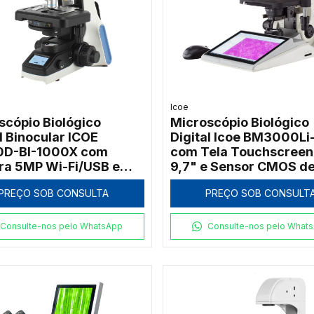
Icoe
scópio Biológico
Microscópio Biológico
l Binocular ICOE
Digital Icoe BM3000Li
0D-BI-1000X com
com Tela Touchscreen
a 5MP Wi-Fi/USB e
9,7" e Sensor CMOS d
LCD
PREÇO SOB CONSULTA
PREÇO SOB CONSULT
Consulte-nos pelo WhatsApp
Consulte-nos pelo What