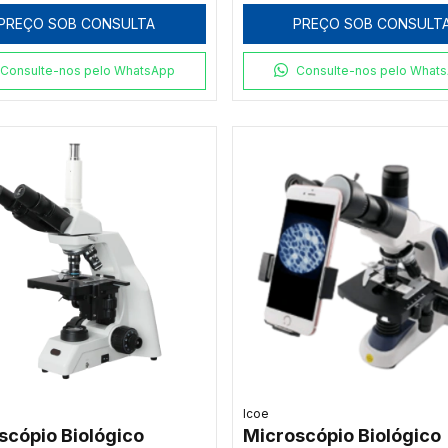
visão e Ponteiro LED
Observação Multivisão
PREÇO SOB CONSULTA
PREÇO SOB CONSULT
e
Ponteiro LED Verde
Consulte-nos pelo WhatsApp
Consulte-nos pelo What
Icoe
scópio Biológico
Microscópio Biológico