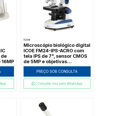
Icoe
Microscópio biológico digital
-IC
ICOE FM24-IPS-ACRO com
 de
tela IPS de 7", sensor CMOS
e 16MP
de 5MP e objetivas
acromáticas
A
PREÇO SOB CONSULTA
sApp
Consulte-nos pelo WhatsApp