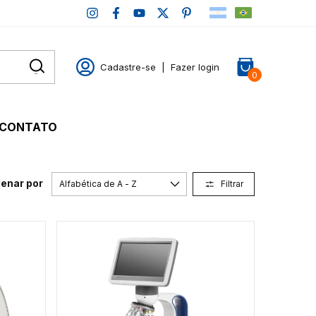
Cadastre-se
|
Fazer login
0
CONTATO
enar por
Filtrar