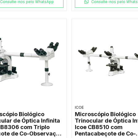
Consulte-nos pelo WhatsApp
Consulte-nos pelo What
ICOE
scópio Biológico
Microscópio Biológico
ular de Óptica Infinita
Trinocular de Óptica In
CB8306 com Triplo
Icoe CB8510 com
ote de Co-Observação
Pentacabeçote de Co-