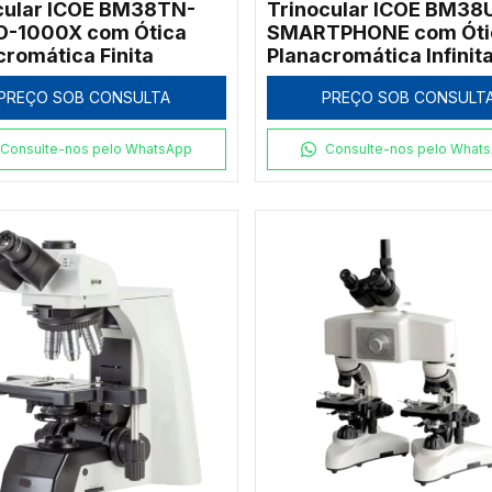
cular ICOE BM38TN-
Trinocular ICOE BM38
-1000X com Ótica
SMARTPHONE com Óti
cromática Finita
Planacromática Infinita
Adaptador para Celula
PREÇO SOB CONSULTA
PREÇO SOB CONSULT
Consulte-nos pelo WhatsApp
Consulte-nos pelo What