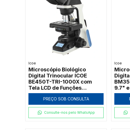
Icoe
Icoe
Microscópio Biológico
Micro
Digital Trinocular ICOE
Digita
BE450T-TRI-1000X com
BM35L
Tela LCD de Funções
9.7" e
Integrada
PREÇO SOB CONSULTA
Consulte-nos pelo WhatsApp