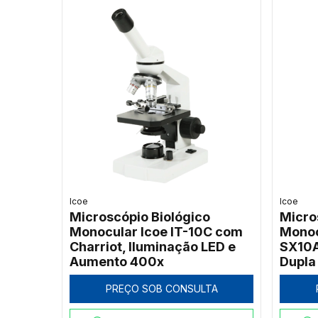
Icoe
Icoe
Microscópio Biológico
Micro
Monocular Icoe IT-10C com
Monoc
Charriot, Iluminação LED e
SX10A
Aumento 400x
Dupla
PREÇO SOB CONSULTA