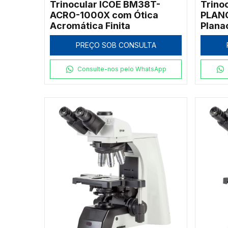
Trinocular ICOE BM38T-
Trino
ACRO-1000X com Ótica
PLANO
Acromática Finita
Plana
PREÇO SOB CONSULTA
Consulte-nos pelo WhatsApp