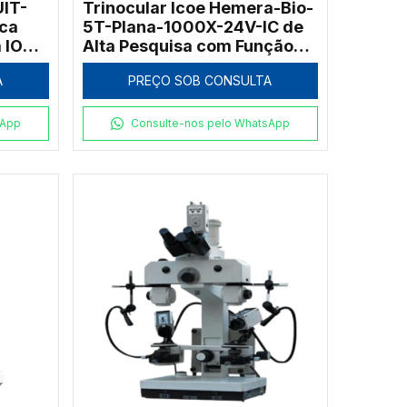
UIT-
Trinocular Icoe Hemera-Bio-
ca
5T-Plana-1000X-24V-IC de
 IOS e
Alta Pesquisa com Função
r
ECO e Objetivas Infinitas
A
PREÇO SOB CONSULTA
sApp
Consulte-nos pelo WhatsApp