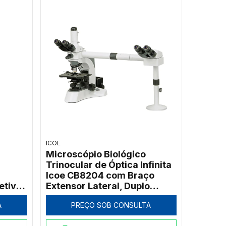
ICOE
Microscópio Biológico
Trinocular de Óptica Infinita
Icoe CB8204 com Braço
etivas
Extensor Lateral, Duplo
Cabeçote e Ponteiro LED
A
PREÇO SOB CONSULTA
Verde