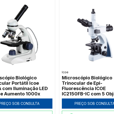
Icoe
scópio Biológico
Microscópio Biológico
ular Portátil Icoe
Trinocular de Epi-
 com Iluminação LED
Fluorescência ICOE
 e Aumento 1000x
IC2150FB-IC com 5 Obj
Planacromáticas IOS
PREÇO SOB CONSULTA
PREÇO SOB CONSULT