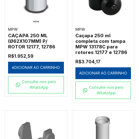
MPW
MPW
CAÇAPA 250 ML
Caçapa 250 ml
(Ø62X107MM) P/
completa com tampa
ROTOR 12177, 12786
MPW 13178C para
rotores 12177 e 12786
R$1.952,59
R$3.704,17
ADICIONAR AO CARRINHO
ADICIONAR AO CARRINHO
Consulte-nos pelo
WhatsApp
Consulte-nos pelo
WhatsApp