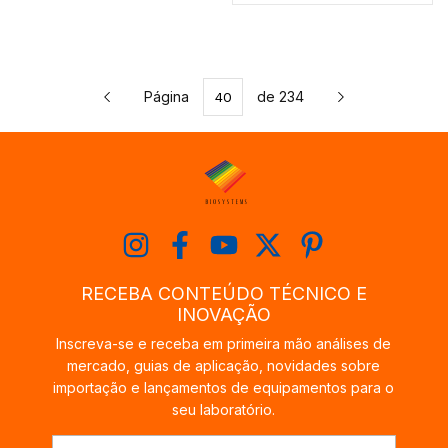
Página
de 234
RECEBA CONTEÚDO TÉCNICO E
INOVAÇÃO
Inscreva-se e receba em primeira mão análises de
mercado, guias de aplicação, novidades sobre
importação e lançamentos de equipamentos para o
seu laboratório.