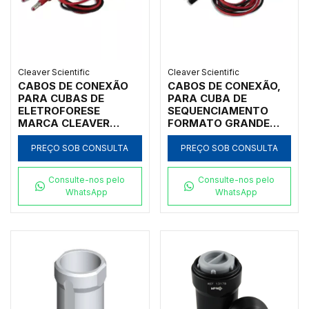
Cleaver Scientific
Cleaver Scientific
CABOS DE CONEXÃO
CABOS DE CONEXÃO,
PARA CUBAS DE
PARA CUBA DE
ELETROFORESE
SEQUENCIAMENTO
MARCA CLEAVER
FORMATO GRANDE
SCIENTIFIC - CÓDIGO
MODELOS CSQ20 E
CSL-CAB
CSQ33 MARCA
PREÇO SOB CONSULTA
PREÇO SOB CONSULTA
CLEAVER SCIENTIFIC
(PCT COM 2) - CÓDIGO
Consulte-nos pelo
Consulte-nos pelo
CSL-CAB2
WhatsApp
WhatsApp