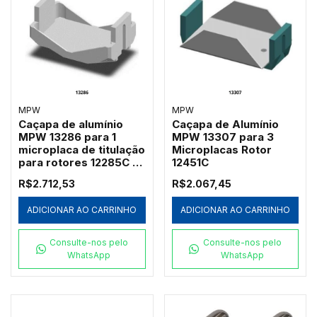
MPW
MPW
Caçapa de alumínio
Caçapa de Alumínio
MPW 13286 para 1
MPW 13307 para 3
microplaca de titulação
Microplacas Rotor
para rotores 12285C e
12451C
12787C
R$2.712,53
R$2.067,45
ADICIONAR AO CARRINHO
ADICIONAR AO CARRINHO
Consulte-nos pelo
Consulte-nos pelo
WhatsApp
WhatsApp