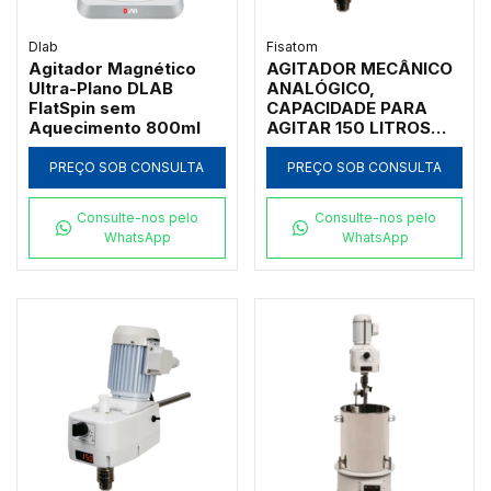
Dlab
Fisatom
Agitador Magnético
AGITADOR MECÂNICO
Ultra-Plano DLAB
ANALÓGICO,
FlatSpin sem
CAPACIDADE PARA
Aquecimento 800ml
AGITAR 150 LITROS
ÁGUA OU 6 KG DE
CREME, ALTA
PREÇO SOB CONSULTA
PREÇO SOB CONSULTA
VISCOSIDADE,
ROTAÇÃO 90-400
Consulte-nos pelo
Consulte-nos pelo
RPM COM SUPORTE
WhatsApp
WhatsApp
PARA FIXAÇÃO EM
CIMA DE BANCADA,
HASTE E HÉLICE TIPO
NAVAL, 110V - MODELO
0723S1