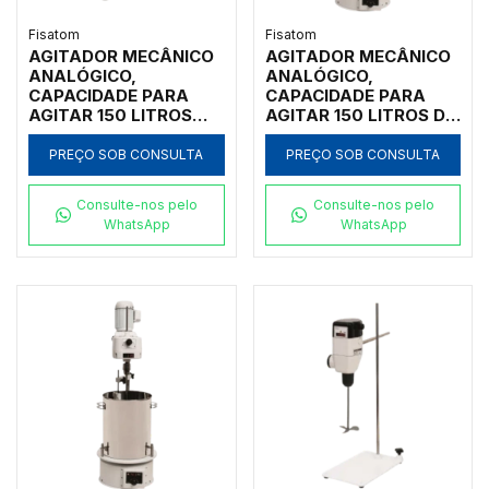
Fisatom
Fisatom
AGITADOR MECÂNICO
AGITADOR MECÂNICO
ANALÓGICO,
ANALÓGICO,
CAPACIDADE PARA
CAPACIDADE PARA
AGITAR 150 LITROS
AGITAR 150 LITROS DE
ÁGUA OU 6 Kg, CREME
ÁGUA OU 12 KG DE
ALTA VISCOSIDADE
CREME, ALTA
PREÇO SOB CONSULTA
PREÇO SOB CONSULTA
ROTAÇÃO 90-400
VISCOSIDADE,
RPM COM SUPORTE
ROTAÇÃO 110-500
Consulte-nos pelo
Consulte-nos pelo
PARA FIXAÇÃO EM
RPM, COM SUPORTE
WhatsApp
WhatsApp
CIMA DE BANCADA
PLANETÁRIO, HASTE E
HASTE E HÉLICE TIPO
HÉLICE TIPO NAVAL,
NAVAL 220V- MODELO
110V - MODELO 0723G1
0723S2