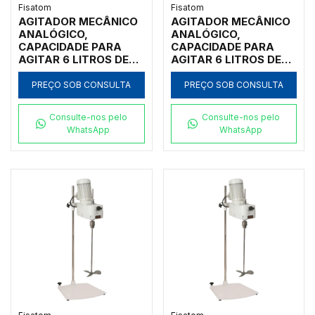
Fisatom
Fisatom
AGITADOR MECÂNICO
AGITADOR MECÂNICO
ANALÓGICO,
ANALÓGICO,
CAPACIDADE PARA
CAPACIDADE PARA
AGITAR 6 LITROS DE
AGITAR 6 LITROS DE
ÁGUA, BAIXA
ÁGUA, BAIXA
VISCOSIDADE,
VISCOSIDADE,
PREÇO SOB CONSULTA
PREÇO SOB CONSULTA
ROTAÇÃO 170-2000
ROTAÇÃO 170-2000
RPM COM SUPORTE
RPM COM SUPORTE
Consulte-nos pelo
Consulte-nos pelo
PARA FIXAÇÃO EM
PARA FIXAÇÃO EM
WhatsApp
WhatsApp
CIMA DA BANCADA,
CIMA DA BANCADA,
HASTE E HÉLICE TIPO
HASTE E HÉLICE TIPO
PÁ, 150V - MODELO
PÁ, 230V - MODELO
0711S1
0711S2