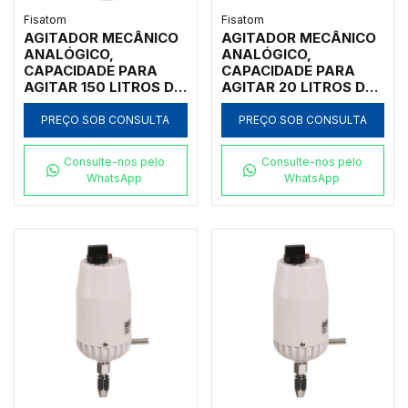
Fisatom
Fisatom
AGITADOR MECÂNICO
AGITADOR MECÂNICO
ANALÓGICO,
ANALÓGICO,
CAPACIDADE PARA
CAPACIDADE PARA
AGITAR 150 LITROS DE
AGITAR 20 LITROS DE
ÁGUA OU 12 KG DE
ÁGUA, MÉDIA
CREME, ALTA
VISCOSIDADE,
PREÇO SOB CONSULTA
PREÇO SOB CONSULTA
VISCOSIDADE,
ROTAÇÃO 170-2000
ROTAÇÃO 110-500
RPM COM SUPORTE
Consulte-nos pelo
Consulte-nos pelo
RPM, COM SUPORTE
PARA FIXAÇÃO EM
WhatsApp
WhatsApp
PLANETÁRIO, HASTE E
CIMA DA BANCADA,
HÉLICE TIPO NAVAL,
HASTE E HÉLICE TIPO
220V - MODELO
NAVAL, BIVOLT -
0723G2
MODELO 0715WS