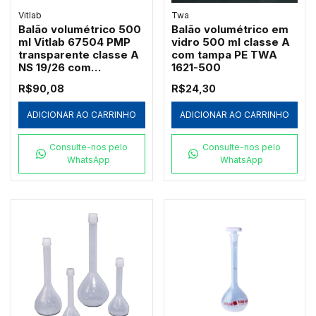
Vitlab
Twa
Balão volumétrico 500
Balão volumétrico em
ml Vitlab 67504 PMP
vidro 500 ml classe A
transparente classe A
com tampa PE TWA
NS 19/26 com
1621-500
certificado lote
R$90,08
R$24,30
autoclavável
ADICIONAR AO CARRINHO
ADICIONAR AO CARRINHO
Consulte-nos pelo
Consulte-nos pelo
WhatsApp
WhatsApp