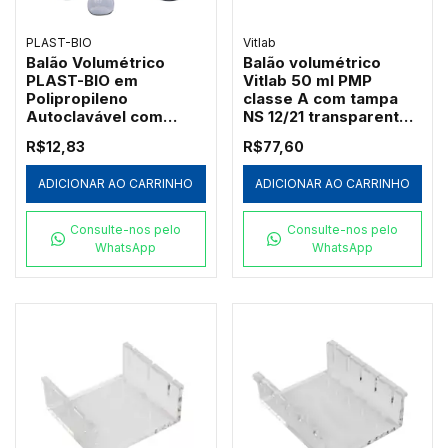
PLAST-BIO
Vitlab
Balão Volumétrico
Balão volumétrico
PLAST-BIO em
Vitlab 50 ml PMP
Polipropileno
classe A com tampa
Autoclavável com
NS 12/21 transparente -
Tampa (Série PB-BV)
67204
R$12,83
R$77,60
ADICIONAR AO CARRINHO
ADICIONAR AO CARRINHO
Consulte-nos pelo
Consulte-nos pelo
WhatsApp
WhatsApp