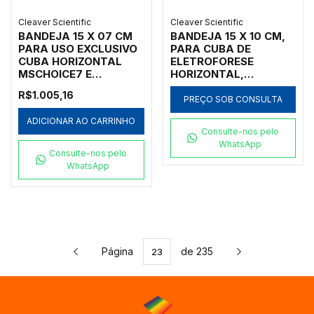
Cleaver Scientific
Cleaver Scientific
BANDEJA 15 X 07 CM
BANDEJA 15 X 10 CM,
PARA USO EXCLUSIVO
PARA CUBA DE
CUBA HORIZONTAL
ELETROFORESE
MSCHOICE7 E
HORIZONTAL,
MSCHOICETRIO
TAMANHO 15 X 10 CM,
R$1.005,16
MODELOS
PREÇO SOB CONSULTA
MSCHOICE10 E
ADICIONAR AO CARRINHO
MSCHOICETRIO DA
Consulte-nos pelo
MARCA CLEAVER
WhatsApp
SCIENTIFIC - CÓDIGO
Consulte-nos pelo
MS15-UV10
WhatsApp
Página
de 235