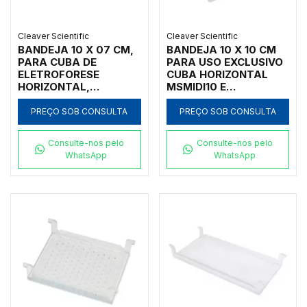
Cleaver Scientific
Cleaver Scientific
BANDEJA 10 X 07 CM,
BANDEJA 10 X 10 CM
PARA CUBA DE
PARA USO EXCLUSIVO
ELETROFORESE
CUBA HORIZONTAL
HORIZONTAL,
MSMIDI10 E
TAMANHO 10 X 07 CM,
MSMIDIDUO - CÓDIGO:
MODELOS MSMIDI7 E
MS10-UV10
PREÇO SOB CONSULTA
PREÇO SOB CONSULTA
MSMIDIDUO DA
MARCA CLEAVER
Consulte-nos pelo
Consulte-nos pelo
SCIENTIFIC - CÓDIGO
WhatsApp
WhatsApp
MS10-UV7