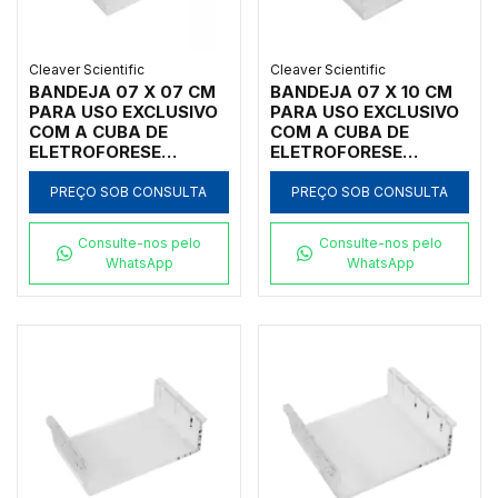
Cleaver Scientific
Cleaver Scientific
BANDEJA 07 X 07 CM
BANDEJA 07 X 10 CM
PARA USO EXCLUSIVO
PARA USO EXCLUSIVO
COM A CUBA DE
COM A CUBA DE
ELETROFORESE
ELETROFORESE
HORIZONTAL,
HORIZONTAL,
TAMANHO 7 X 7 CM,
TAMANHO 7 X 10 CM,
PREÇO SOB CONSULTA
PREÇO SOB CONSULTA
PARA USO NA CUBA
PARA USO NAS CUBAS
MODELO HMINI7 DA
MODELOS MSMINI10 E
Consulte-nos pelo
Consulte-nos pelo
OMNIPHOR E MODELOS
MSMINIDUO DA
WhatsApp
WhatsApp
MSMINI7, MSMINI10 E
CLEAVER SCIENTIFIC -
MSMINIDUO DA
CÓDIGO MS7-UV10
CLEAVER SCIENTIFIC -
CÓDIGO MS7-UV7