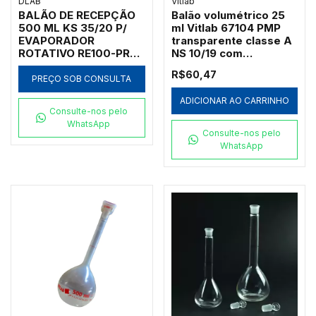
DLAB
Vitlab
BALÃO DE RECEPÇÃO
Balão volumétrico 25
500 ML KS 35/20 P/
ml Vitlab 67104 PMP
EVAPORADOR
transparente classe A
ROTATIVO RE100-PRO
NS 10/19 com
E RE100-S
certificado lote
R$60,47
autoclavável
PREÇO SOB CONSULTA
ADICIONAR AO CARRINHO
Consulte-nos pelo
WhatsApp
Consulte-nos pelo
WhatsApp